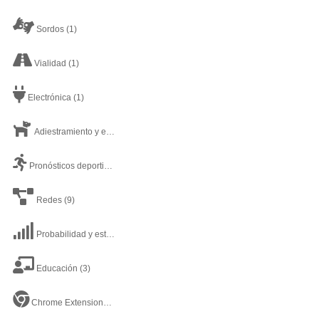
Sordos
(1)
Vialidad
(1)
Electrónica
(1)
Adiestramiento y estética canina
(1)
Pronósticos deportivos
(8)
Redes
(9)
Probabilidad y estadística
(6)
Educación
(3)
Chrome Extensiones
(1)