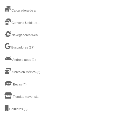
Calculadora de ahorros
(1)
Convertir Unidades Online
(3)
Navegadores Web de Internet
(4)
Buscadores
(17)
Android apps
(1)
Afores en México
(3)
Becas
(4)
Tiendas mayoristas
(1)
Celulares
(3)