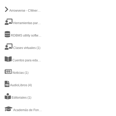
Arrowverse - CWverse
(3)
Herramientas para profesores
(9)
RDBMS utility software
(1)
Clases virtuales
(1)
Cuentos para edad preescolar
(1)
Noticias
(1)
AudioLibros
(4)
Editoriales
(1)
Academás de Fondos de Inversión
(2)