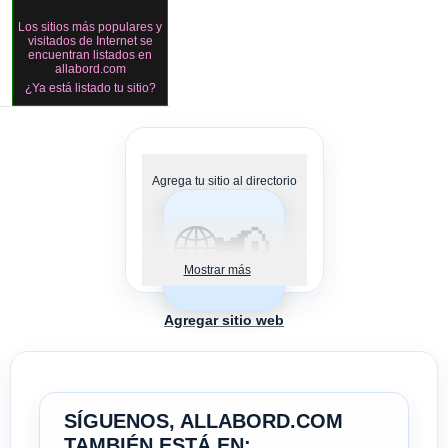
Los sitios más populares y
visitados de Internet se
encuentran listados en
allabord.com
¿Ya está listado tu sitio?
Agrega tu sitio al directorio
🌐📢
Mostrar más
Agregar sitio web
SÍGUENOS, ALLABORD.COM
TAMBIÉN ESTÁ EN: