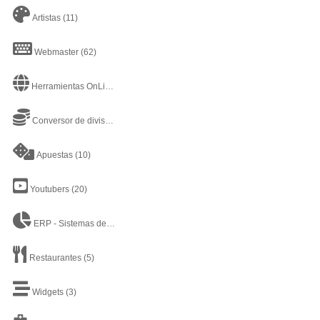
Artistas
(11)
Webmaster
(62)
Herramientas OnLine
(43)
Conversor de divisas
(2)
Apuestas
(10)
Youtubers
(20)
ERP - Sistemas de planificación de recursos empresariales - Enterprise Resource Planning
Restaurantes
(5)
Widgets
(3)