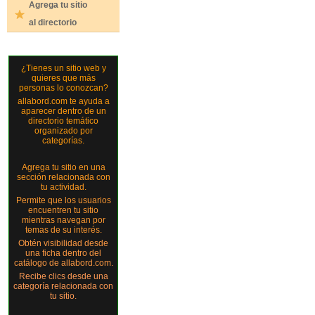
Agrega tu sitio
al directorio
¿Tienes un sitio web y
quieres que más
personas lo conozcan?
allabord.com te ayuda a
aparecer dentro de un
directorio temático
organizado por
categorías.
Agrega tu sitio en una
sección relacionada con
tu actividad.
Permite que los usuarios
encuentren tu sitio
mientras navegan por
temas de su interés.
Obtén visibilidad desde
una ficha dentro del
catálogo de allabord.com.
Recibe clics desde una
categoría relacionada con
tu sitio.