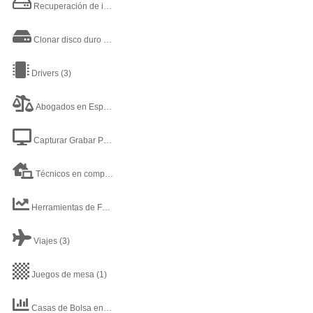
Recuperación de información disco duro
(1)
Clonar disco duro
(4)
Drivers
(3)
Abogados en España Madrid
(1)
Capturar Grabar Pantalla
(1)
Técnicos en computación y soporte técnico
(6)
Herramientas de Fondos de Inversión
(1)
Viajes
(3)
Juegos de mesa
(1)
Casas de Bolsa en México
(1)