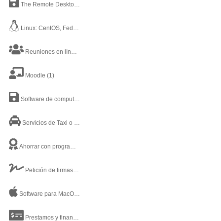
The Remote Desktop Software
(1)
Linux: CentOS, Fedora, RedHat
(2)
Reuniones en línea
(3)
Moodle
(1)
Software de computadora
(2)
Servicios de Taxi o Movilidad Privada
(1)
Ahorrar con programas de lealtad e incentivos
(1)
Petición de firmas
(1)
Software para MacOSX
(2)
Prestamos y financiamiento
(1)