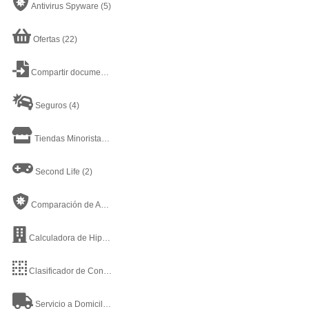
Antivirus Spyware
(5)
Ofertas
(22)
Compartir documentos online
(21)
Seguros
(4)
Tiendas Minoristas
(7)
Second Life
(2)
Comparación de Antivirus
(2)
Calculadora de Hipotecas MSN
(1)
Clasificador de Contenido
(14)
Servicio a Domicilio
(9)