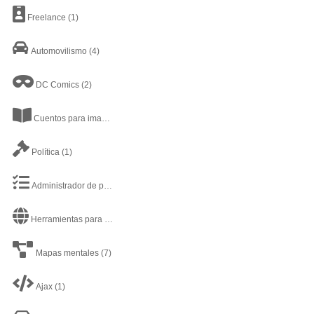
Freelance
(1)
Automovilismo
(4)
DC Comics
(2)
Cuentos para imaginar
(1)
Política
(1)
Administrador de proyectos
(13)
Herramientas para Desarrollador web
(5)
Mapas mentales
(7)
Ajax
(1)