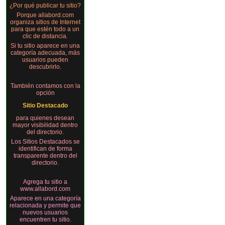
¿Por qué publicar tu sitio?
Porque allabord.com
organiza sitios de Internet
para que estén todo a un
clic de distancia.
Si tu sitio aparece en una
categoría adecuada, más
usuarios pueden
descubrirlo.
También contamos con la
opción
Sitio Destacado
para quienes desean
mayor visibilidad dentro
del directorio.
Los Sitios Destacados se
identifican de forma
transparente dentro del
directorio.
Agrega tu sitio a
www.allabord.com
Aparece en una categoría
relacionada y permite que
nuevos usuarios
encuentren tu sitio.