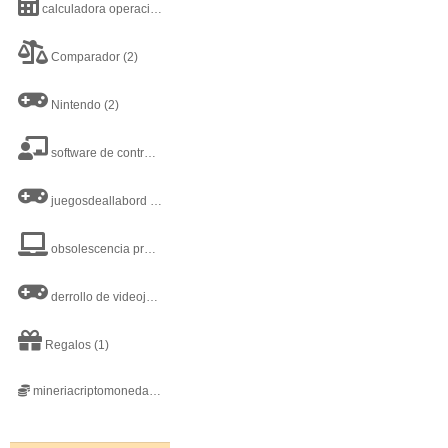
calculadora operaciones matematicas basicas
(3)
Comparador
(2)
Nintendo
(2)
software de control y administración escolar
(1)
juegosdeallabord
(2)
obsolescencia programada
(1)
derrollo de videojuegos
(1)
Regalos
(1)
mineriacriptomonedas
(1)