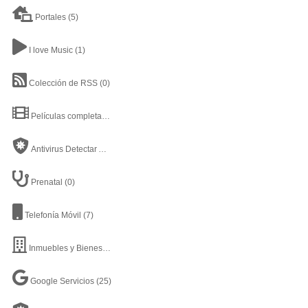
Portales
(5)
I love Music
(1)
Colección de RSS
(0)
Películas completas en Youtube
(20)
Antivirus Detectar Archivo
(13)
Prenatal
(0)
Telefonía Móvil
(7)
Inmuebles y Bienes Raíces
(12)
Google Servicios
(25)