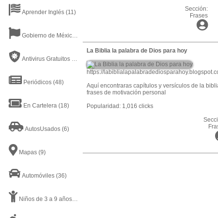
Sección:
Aprender Inglés
(11)
Frases
Gobierno de México
(31)
La Biblia la palabra de Dios para hoy
Antivirus Gratuitos
(19)
https://labiblialapalabradediosparahoy.blogspot.
Periódicos
(48)
Aquí encontraras capítulos y versículos de la bibli
frases de motivación personal
En Cartelera
(18)
Popularidad: 1,016 clicks
Secci
Fra
AutosUsados
(6)
Mapas
(9)
Automóviles
(36)
Niños de 3 a 9 años
(17)