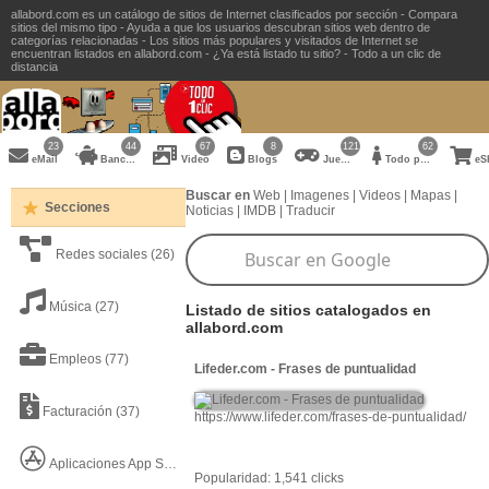
allabord.com es un catálogo de sitios de Internet clasificados por sección - Compara
sitios del mismo tipo - Ayuda a que los usuarios descubran sitios web dentro de
categorías relacionadas - Los sitios más populares y visitados de Internet se
encuentran listados en allabord.com - ¿Ya está listado tu sitio? - Todo a un clic de
distancia
23
44
67
8
121
62
eMail
Bancos
Video
Blogs
Juegos
Todo para la Mujer
eS
Buscar en
Web
|
Imagenes
|
Videos
|
Mapas
|
Secciones
Noticias
|
IMDB
|
Traducir
Redes sociales
(26)
Música
(27)
Listado de sitios catalogados en
allabord.com
Empleos
(77)
Lifeder.com - Frases de puntualidad
Facturación
(37)
https://www.lifeder.com/frases-de-puntualidad/
Aplicaciones App Store
(22)
Popularidad: 1,541 clicks