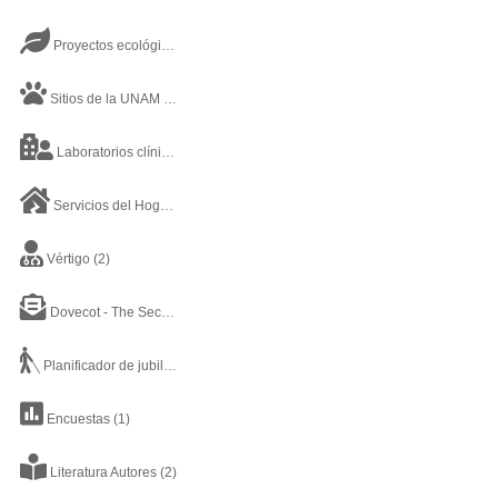
Proyectos ecológicos
(2)
Sitios de la UNAM
(20)
Laboratorios clínicos
(1)
Servicios del Hogar
(7)
Vértigo
(2)
Dovecot - The Secure IMAP server
(1)
Planificador de jubilación
(1)
Encuestas
(1)
Literatura Autores
(2)