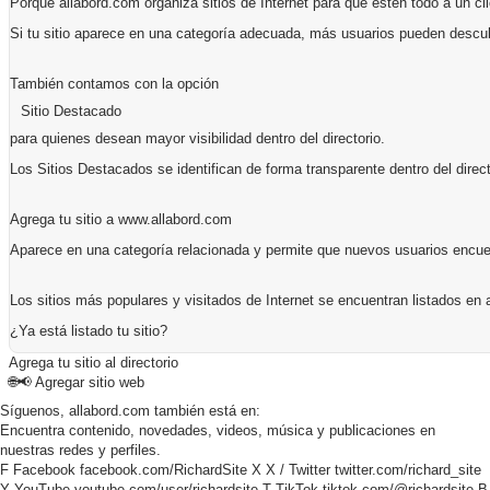
Porque allabord.com organiza sitios de Internet para que estén todo a un cli
Si tu sitio aparece en una categoría adecuada, más usuarios pueden descub
También contamos con la opción
Sitio Destacado
para quienes desean mayor visibilidad dentro del directorio.
Los Sitios Destacados se identifican de forma transparente dentro del direct
Agrega tu sitio a www.allabord.com
Aparece en una categoría relacionada y permite que nuevos usuarios encuent
Los sitios más populares y visitados de Internet se encuentran listados en 
¿Ya está listado tu sitio?
Agrega tu sitio al directorio
🌐📢
Agregar sitio web
Síguenos, allabord.com también está en:
Encuentra contenido, novedades, videos, música y publicaciones en
nuestras redes y perfiles.
F
Facebook
facebook.com/RichardSite
X
X / Twitter
twitter.com/richard_site
Y
YouTube
youtube.com/user/richardsite
T
TikTok
tiktok.com/@richardsite
B