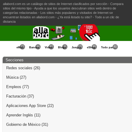
allabord.com es un catálogo de sitios de Internet clasificados por sección - Compara
sitios del mismo tipo - Ayuda a que los usuarios descubran sitios web dentro de
categorías relacionadas - Los sitios más populares y visitados de Internet se
encuentran listados en allabord.com - ¿Ya está listado tu sitio? - Todo a un clic de
distancia
23
44
67
8
121
80
62
eMail
Bancos
Video
Blogs
Juegos
eShop
Todo para la Mujer
Secciones
Redes sociales
(26)
Música
(27)
Empleos
(77)
Facturación
(37)
Aplicaciones App Store
(22)
Aprender Inglés
(11)
Gobierno de México
(31)