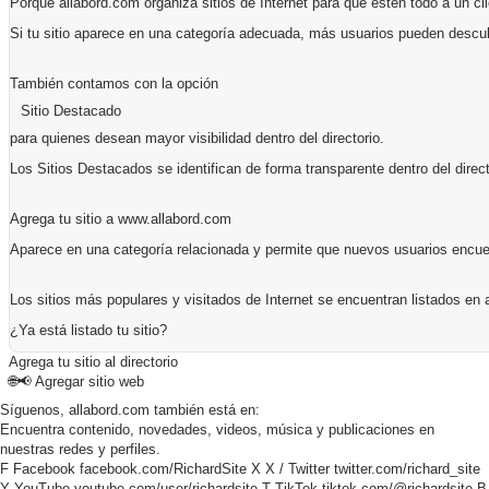
Porque allabord.com organiza sitios de Internet para que estén todo a un cli
Si tu sitio aparece en una categoría adecuada, más usuarios pueden descub
También contamos con la opción
Sitio Destacado
para quienes desean mayor visibilidad dentro del directorio.
Los Sitios Destacados se identifican de forma transparente dentro del direct
Agrega tu sitio a www.allabord.com
Aparece en una categoría relacionada y permite que nuevos usuarios encuent
Los sitios más populares y visitados de Internet se encuentran listados en 
¿Ya está listado tu sitio?
Agrega tu sitio al directorio
🌐📢
Agregar sitio web
Síguenos, allabord.com también está en:
Encuentra contenido, novedades, videos, música y publicaciones en
nuestras redes y perfiles.
F
Facebook
facebook.com/RichardSite
X
X / Twitter
twitter.com/richard_site
Y
YouTube
youtube.com/user/richardsite
T
TikTok
tiktok.com/@richardsite
B