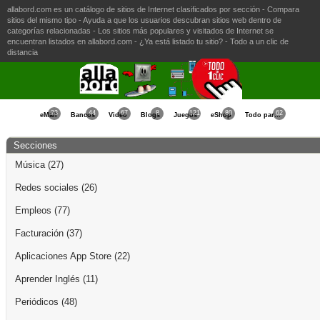
allabord.com es un catálogo de sitios de Internet clasificados por sección - Compara
sitios del mismo tipo - Ayuda a que los usuarios descubran sitios web dentro de
categorías relacionadas - Los sitios más populares y visitados de Internet se
encuentran listados en allabord.com - ¿Ya está listado tu sitio? - Todo a un clic de
distancia
23
44
67
8
121
80
62
eMail
Bancos
Video
Blogs
Juegos
eShop
Todo para la Mujer
Secciones
Música
(27)
Redes sociales
(26)
Empleos
(77)
Facturación
(37)
Aplicaciones App Store
(22)
Aprender Inglés
(11)
Periódicos
(48)