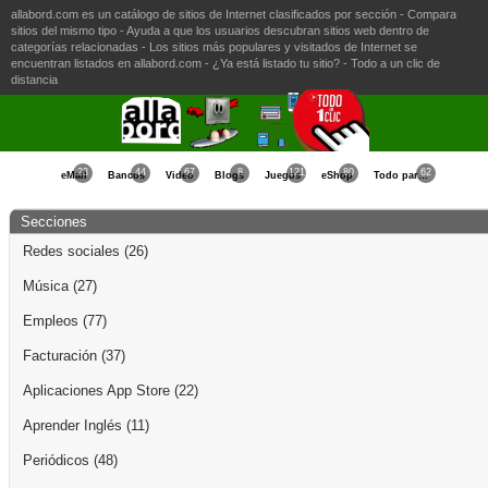
allabord.com es un catálogo de sitios de Internet clasificados por sección - Compara
sitios del mismo tipo - Ayuda a que los usuarios descubran sitios web dentro de
categorías relacionadas - Los sitios más populares y visitados de Internet se
encuentran listados en allabord.com - ¿Ya está listado tu sitio? - Todo a un clic de
distancia
23
44
67
8
121
80
62
eMail
Bancos
Video
Blogs
Juegos
eShop
Todo para la Mujer
Secciones
Redes sociales
(26)
Música
(27)
Empleos
(77)
Facturación
(37)
Aplicaciones App Store
(22)
Aprender Inglés
(11)
Periódicos
(48)