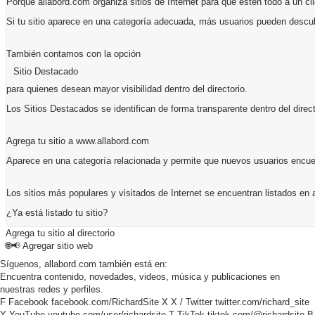
Porque allabord.com organiza sitios de Internet para que estén todo a un cli
Si tu sitio aparece en una categoría adecuada, más usuarios pueden descub
También contamos con la opción
Sitio Destacado
para quienes desean mayor visibilidad dentro del directorio.
Los Sitios Destacados se identifican de forma transparente dentro del direct
Agrega tu sitio a www.allabord.com
Aparece en una categoría relacionada y permite que nuevos usuarios encuent
Los sitios más populares y visitados de Internet se encuentran listados en 
¿Ya está listado tu sitio?
Agrega tu sitio al directorio
🌐📢
Agregar sitio web
Síguenos, allabord.com también está en:
Encuentra contenido, novedades, videos, música y publicaciones en
nuestras redes y perfiles.
F
Facebook
facebook.com/RichardSite
X
X / Twitter
twitter.com/richard_site
Y
YouTube
youtube.com/user/richardsite
T
TikTok
tiktok.com/@richardsite
B