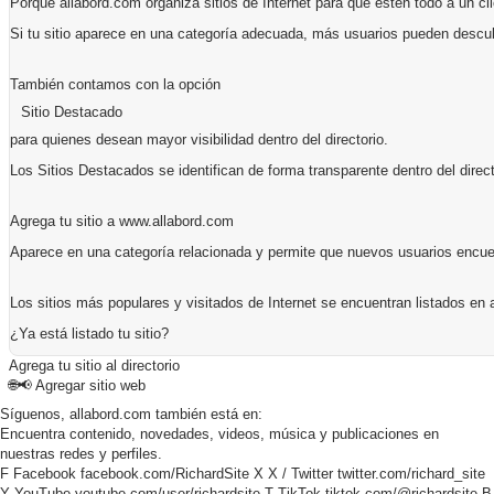
Porque allabord.com organiza sitios de Internet para que estén todo a un cli
Si tu sitio aparece en una categoría adecuada, más usuarios pueden descub
También contamos con la opción
Sitio Destacado
para quienes desean mayor visibilidad dentro del directorio.
Los Sitios Destacados se identifican de forma transparente dentro del direct
Agrega tu sitio a www.allabord.com
Aparece en una categoría relacionada y permite que nuevos usuarios encuent
Los sitios más populares y visitados de Internet se encuentran listados en 
¿Ya está listado tu sitio?
Agrega tu sitio al directorio
🌐📢
Agregar sitio web
Síguenos, allabord.com también está en:
Encuentra contenido, novedades, videos, música y publicaciones en
nuestras redes y perfiles.
F
Facebook
facebook.com/RichardSite
X
X / Twitter
twitter.com/richard_site
Y
YouTube
youtube.com/user/richardsite
T
TikTok
tiktok.com/@richardsite
B