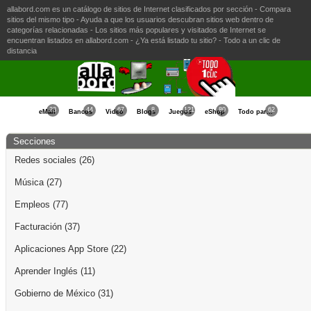
allabord.com es un catálogo de sitios de Internet clasificados por sección - Compara
sitios del mismo tipo - Ayuda a que los usuarios descubran sitios web dentro de
categorías relacionadas - Los sitios más populares y visitados de Internet se
encuentran listados en allabord.com - ¿Ya está listado tu sitio? - Todo a un clic de
distancia
23
44
67
8
121
80
62
eMail
Bancos
Video
Blogs
Juegos
eShop
Todo para la Mujer
Secciones
Redes sociales
(26)
Música
(27)
Empleos
(77)
Facturación
(37)
Aplicaciones App Store
(22)
Aprender Inglés
(11)
Gobierno de México
(31)