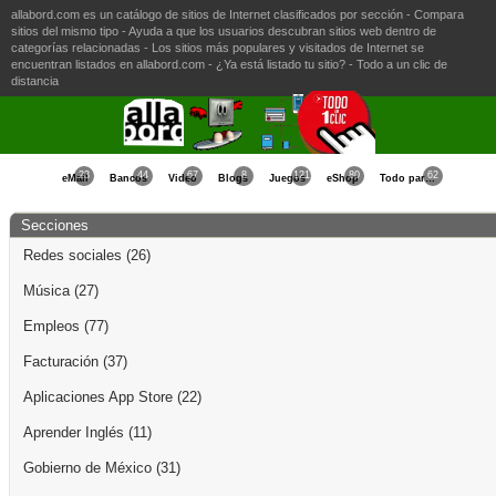
allabord.com es un catálogo de sitios de Internet clasificados por sección - Compara
sitios del mismo tipo - Ayuda a que los usuarios descubran sitios web dentro de
categorías relacionadas - Los sitios más populares y visitados de Internet se
encuentran listados en allabord.com - ¿Ya está listado tu sitio? - Todo a un clic de
distancia
23
44
67
8
121
80
62
eMail
Bancos
Video
Blogs
Juegos
eShop
Todo para la Mujer
Secciones
Redes sociales
(26)
Música
(27)
Empleos
(77)
Facturación
(37)
Aplicaciones App Store
(22)
Aprender Inglés
(11)
Gobierno de México
(31)