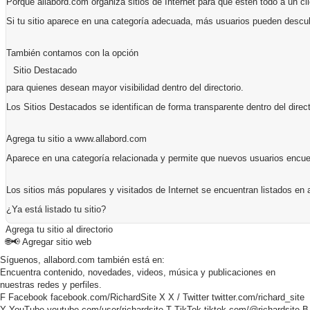
Porque allabord.com organiza sitios de Internet para que estén todo a un cli
Si tu sitio aparece en una categoría adecuada, más usuarios pueden descub
También contamos con la opción
Sitio Destacado
para quienes desean mayor visibilidad dentro del directorio.
Los Sitios Destacados se identifican de forma transparente dentro del direct
Agrega tu sitio a www.allabord.com
Aparece en una categoría relacionada y permite que nuevos usuarios encuent
Los sitios más populares y visitados de Internet se encuentran listados en 
¿Ya está listado tu sitio?
Agrega tu sitio al directorio
🌐📢
Agregar sitio web
Síguenos, allabord.com también está en:
Encuentra contenido, novedades, videos, música y publicaciones en
nuestras redes y perfiles.
F
Facebook
facebook.com/RichardSite
X
X / Twitter
twitter.com/richard_site
Y
YouTube
youtube.com/user/richardsite
T
TikTok
tiktok.com/@richardsite
B