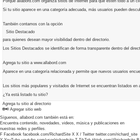
Porque allabord.com organiza sitios de Internet para que estén todo a un cli
Si tu sitio aparece en una categoría adecuada, más usuarios pueden descub
También contamos con la opción
Sitio Destacado
para quienes desean mayor visibilidad dentro del directorio.
Los Sitios Destacados se identifican de forma transparente dentro del direct
Agrega tu sitio a www.allabord.com
Aparece en una categoría relacionada y permite que nuevos usuarios encuent
Los sitios más populares y visitados de Internet se encuentran listados en 
¿Ya está listado tu sitio?
Agrega tu sitio al directorio
🌐📢
Agregar sitio web
Síguenos, allabord.com también está en:
Encuentra contenido, novedades, videos, música y publicaciones en
nuestras redes y perfiles.
F
Facebook
facebook.com/RichardSite
X
X / Twitter
twitter.com/richard_site
Y
YouTube
youtube.com/user/richardsite
T
TikTok
tiktok.com/@richardsite
B