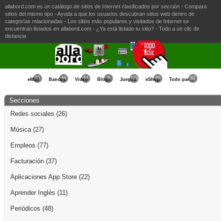
allabord.com es un catálogo de sitios de Internet clasificados por sección - Compara
sitios del mismo tipo - Ayuda a que los usuarios descubran sitios web dentro de
categorías relacionadas - Los sitios más populares y visitados de Internet se
encuentran listados en allabord.com - ¿Ya está listado tu sitio? - Todo a un clic de
distancia
23
44
67
8
121
80
62
eMail
Bancos
Video
Blogs
Juegos
eShop
Todo para la Mujer
Secciones
Redes sociales
(26)
Música
(27)
Empleos
(77)
Facturación
(37)
Aplicaciones App Store
(22)
Aprender Inglés
(11)
Periódicos
(48)