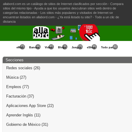
allabord.com es un catálogo de sitios de Internet clasificados por sección - Compara
sitios del mismo tipo - Ayuda a que los usuarios descubran sitios web dentro de
categorías relacionadas - Los sitios más populares y visitados de Internet se
encuentran listados en allabord.com - ¿Ya está listado tu sitio? - Todo a un clic de
distancia
23
44
67
8
121
80
62
eMail
Bancos
Video
Blogs
Juegos
eShop
Todo para la Mujer
Secciones
Redes sociales
(26)
Música
(27)
Empleos
(77)
Facturación
(37)
Aplicaciones App Store
(22)
Aprender Inglés
(11)
Gobierno de México
(31)