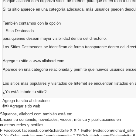
Porque allabord.com organiza sitios de Internet para que estén todo a un cli
Si tu sitio aparece en una categoría adecuada, más usuarios pueden descub
También contamos con la opción
Sitio Destacado
para quienes desean mayor visibilidad dentro del directorio.
Los Sitios Destacados se identifican de forma transparente dentro del direct
Agrega tu sitio a www.allabord.com
Aparece en una categoría relacionada y permite que nuevos usuarios encuent
Los sitios más populares y visitados de Internet se encuentran listados en 
¿Ya está listado tu sitio?
Agrega tu sitio al directorio
🌐📢
Agregar sitio web
Síguenos, allabord.com también está en:
Encuentra contenido, novedades, videos, música y publicaciones en
nuestras redes y perfiles.
F
Facebook
facebook.com/RichardSite
X
X / Twitter
twitter.com/richard_site
Y
YouTube
youtube.com/user/richardsite
T
TikTok
tiktok.com/@richardsite
B