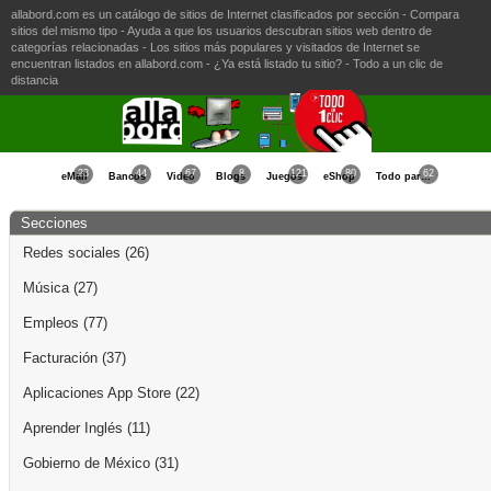
allabord.com es un catálogo de sitios de Internet clasificados por sección - Compara
sitios del mismo tipo - Ayuda a que los usuarios descubran sitios web dentro de
categorías relacionadas - Los sitios más populares y visitados de Internet se
encuentran listados en allabord.com - ¿Ya está listado tu sitio? - Todo a un clic de
distancia
23
44
67
8
121
80
62
eMail
Bancos
Video
Blogs
Juegos
eShop
Todo para la Mujer
Secciones
Redes sociales
(26)
Música
(27)
Empleos
(77)
Facturación
(37)
Aplicaciones App Store
(22)
Aprender Inglés
(11)
Gobierno de México
(31)