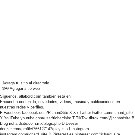
Agrega tu sitio al directorio
🌐📢
Agregar sitio web
Síguenos, allabord.com también está en:
Encuentra contenido, novedades, videos, música y publicaciones en
nuestras redes y perfiles.
F
Facebook
facebook.com/RichardSite
X
X / Twitter
twitter.com/richard_site
Y
YouTube
youtube.com/user/richardsite
T
TikTok
tiktok.com/@richardsite
B
Blog
richardsite.com.mx/blogs.php
D
Deezer
deezer.com/profile/766127147/playlists
I
Instagram
instagram.com/richard_site
P
Pinterest
es.pinterest.com/richard_site